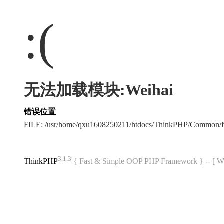
:(
无法加载模块:Weihai
错误位置
FILE: /usr/home/qxu1608250211/htdocs/ThinkPHP/Common/
3.1.3
ThinkPHP
{ Fast & Simple OOP PHP Framework } -- 