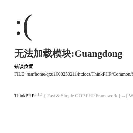
:(
无法加载模块:Guangdong
错误位置
FILE: /usr/home/qxu1608250211/htdocs/ThinkPHP/Common/
3.1.3
ThinkPHP
{ Fast & Simple OOP PHP Framework } -- 