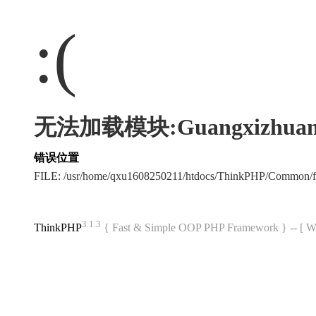
:(
无法加载模块:Guangxizhuang
错误位置
FILE: /usr/home/qxu1608250211/htdocs/ThinkPHP/Common/
3.1.3
ThinkPHP
{ Fast & Simple OOP PHP Framework } -- 