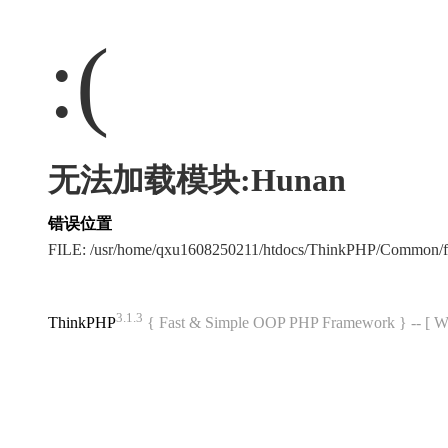
:(
无法加载模块:Hunan
错误位置
FILE: /usr/home/qxu1608250211/htdocs/ThinkPHP/Common/
3.1.3
ThinkPHP
{ Fast & Simple OOP PHP Framework } -- 