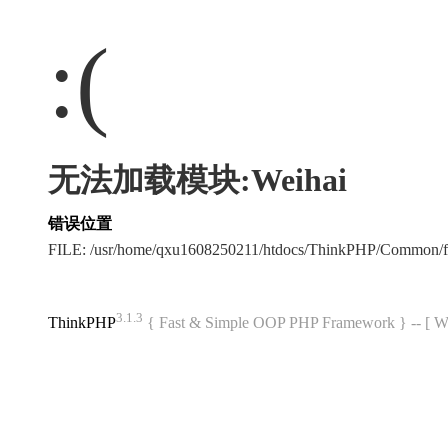
:(
无法加载模块:Weihai
错误位置
FILE: /usr/home/qxu1608250211/htdocs/ThinkPHP/Common/
3.1.3
ThinkPHP
{ Fast & Simple OOP PHP Framework } -- 