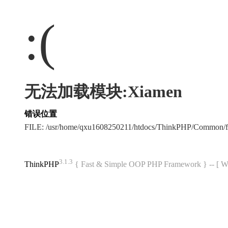
:(
无法加载模块:Xiamen
错误位置
FILE: /usr/home/qxu1608250211/htdocs/ThinkPHP/Common/
3.1.3
ThinkPHP
{ Fast & Simple OOP PHP Framework } -- 