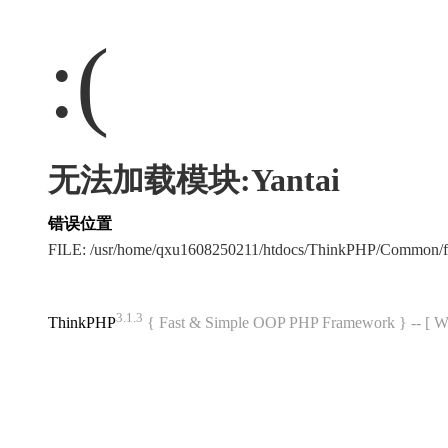
:(
无法加载模块:Yantai
错误位置
FILE: /usr/home/qxu1608250211/htdocs/ThinkPHP/Common/
3.1.3
ThinkPHP
{ Fast & Simple OOP PHP Framework } -- 