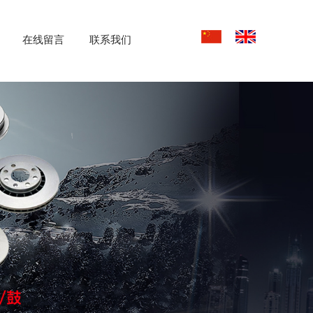
在线留言
联系我们