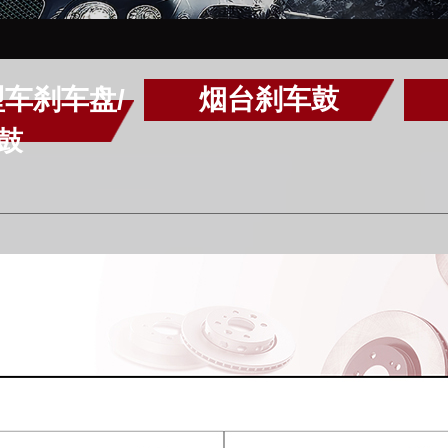
车刹车盘/
烟台刹车鼓
鼓